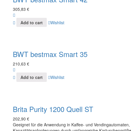
305,83
€
Add to cart
Wishlist
BWT bestmax Smart 35
210,63
€
Add to cart
Wishlist
Brita Purity 1200 Quell ST
202,90
€
Geeignet für die Anwendung in Kaffee- und Vendingautomaten, fl
Kapazitätsanforderungen durch umfangreiche Kartuschengröße