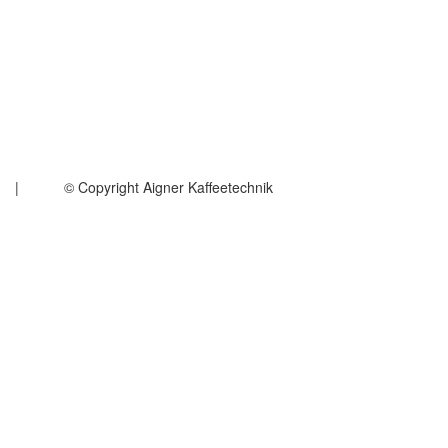
um
|
AGB
© Copyright Aigner Kaffeetechnik