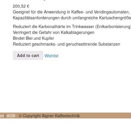
200,52
€
Geeignet für die Anwendung in Kaffee- und Vendingautomaten, fl
Kapazitätsanforderungen durch umfangreiche Kartuschengröße
Reduziert die Karbonathärte im Trinkwasser (Entkarbonisierung
Verringert die Gefahr von Kalkablagerungen
Bindet Blei und Kupfer
Reduziert geschmacks- und geruchsstörende Substanzen
Add to cart
Wishlist
um
|
AGB
© Copyright Aigner Kaffeetechnik