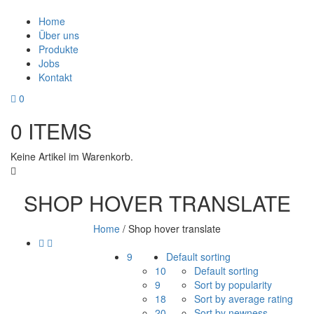
Home
Über uns
Produkte
Jobs
Kontakt
0
0
ITEMS
Keine Artikel im Warenkorb.
SHOP HOVER TRANSLATE
Home
/
Shop hover translate
9
Default sorting
10
Default sorting
9
Sort by popularity
18
Sort by average rating
20
Sort by newness