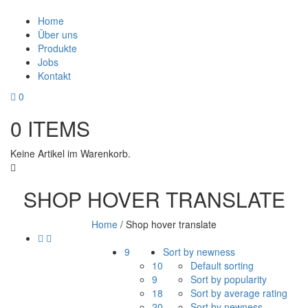
Home
Über uns
Produkte
Jobs
Kontakt
0
0
ITEMS
Keine Artikel im Warenkorb.
SHOP HOVER TRANSLATE
Home
/
Shop hover translate
9
Sort by newness
10
Default sorting
9
Sort by popularity
18
Sort by average rating
20
Sort by newness